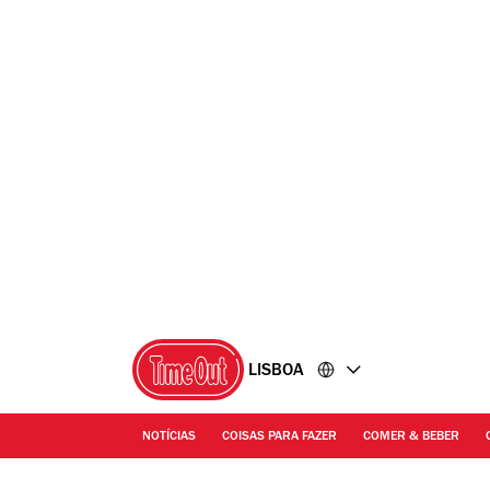
Ir
Ir
para
para
o
o
conteúdo
rodapé
LISBOA
NOTÍCIAS
COISAS PARA FAZER
COMER & BEBER