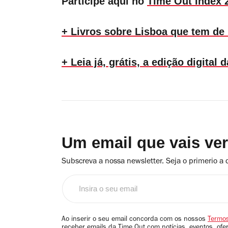
Participe aqui no
Time Out Index 
+ Livros sobre Lisboa que tem de 
+ Leia já, grátis, a edição digita
Um email que vais ve
Subscreva a nossa newsletter. Seja o primerio a 
Insira
o
seu
email
Ao inserir o seu email concorda com os nossos
Termos
receber emails da Time Out com notícias, eventos, ofe