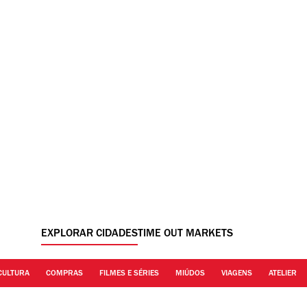
EXPLORAR CIDADES
TIME OUT MARKETS
CULTURA
COMPRAS
FILMES E SÉRIES
MIÚDOS
VIAGENS
ATELIER