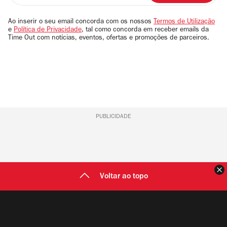
seu
email
Ao inserir o seu email concorda com os nossos
Termos de Utilização
e
Política de Privacidade
, tal como concorda em receber emails da
Time Out com notícias, eventos, ofertas e promoções de parceiros.
PUBLICIDADE
F
Voltar ao topo