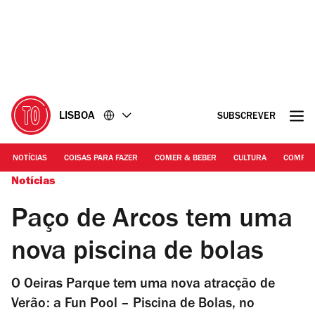
Ir
Ir
para
para
o
o
conteúdo
rodapé
LISBOA
SUBSCREVER
NOTÍCIAS
COISAS PARA FAZER
COMER & BEBER
CULTURA
COMPR
Notícias
Paço de Arcos tem uma
nova piscina de bolas
O Oeiras Parque tem uma nova atracção de
Verão: a Fun Pool – Piscina de Bolas, no