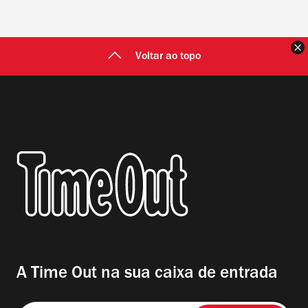
F
Voltar ao topo
A Time Out na sua caixa de entrada