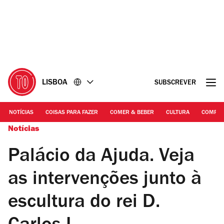
Ir
Ir
para
para
o
o
conteúdo
rodapé
LISBOA
SUBSCREVER
NOTÍCIAS
COISAS PARA FAZER
COMER & BEBER
CULTURA
COMPR
Notícias
Palácio da Ajuda. Veja
as intervenções junto à
escultura do rei D.