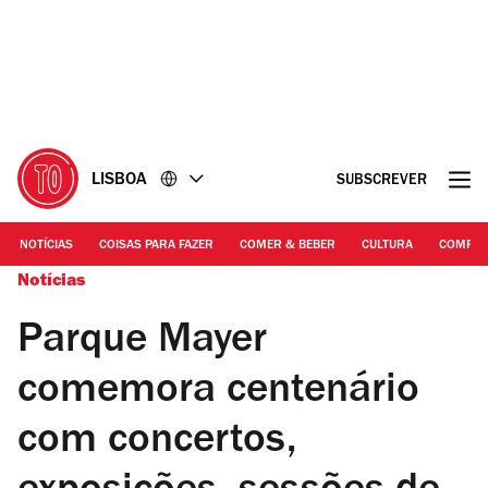
Ir
Ir
para
para
o
o
conteúdo
rodapé
LISBOA
SUBSCREVER
NOTÍCIAS
COISAS PARA FAZER
COMER & BEBER
CULTURA
COMPR
Notícias
Parque Mayer
comemora centenário
com concertos,