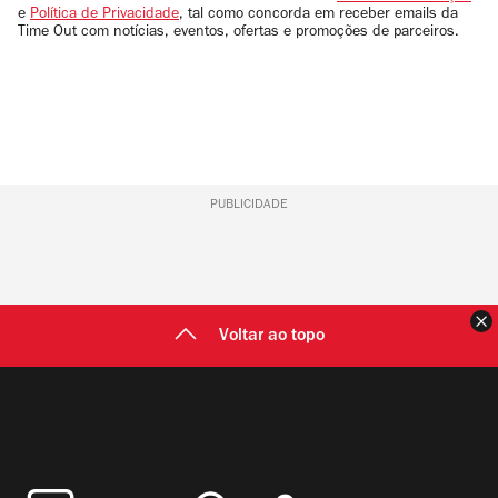
e
Política de Privacidade
, tal como concorda em receber emails da
Time Out com notícias, eventos, ofertas e promoções de parceiros.
PUBLICIDADE
F
Voltar ao topo