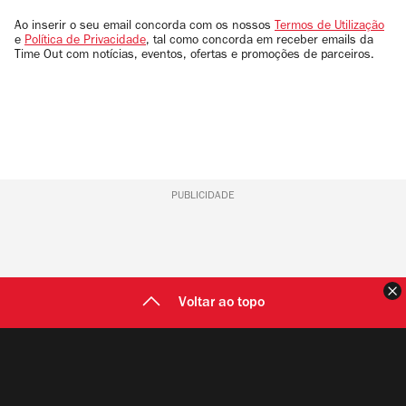
seu
email
Ao inserir o seu email concorda com os nossos
Termos de Utilização
e
Política de Privacidade
, tal como concorda em receber emails da
Time Out com notícias, eventos, ofertas e promoções de parceiros.
PUBLICIDADE
F
Voltar ao topo