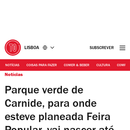
Ir
Ir
para
para
o
o
conteúdo
rodapé
LISBOA
SUBSCREVER
NOTÍCIAS
COISAS PARA FAZER
COMER & BEBER
CULTURA
COMPR
Notícias
Parque verde de
Carnide, para onde
esteve planeada Feira