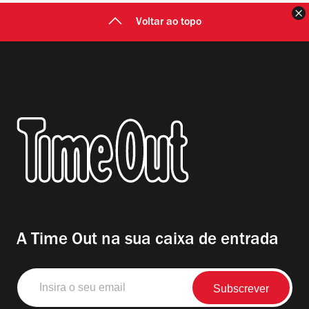
F
Voltar ao topo
A Time Out na sua caixa de entrada
Insira
o