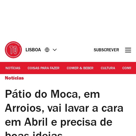
Ir
Ir
para
para
o
o
conteúdo
rodapé
LISBOA
SUBSCREVER
NOTÍCIAS
COISAS PARA FAZER
COMER & BEBER
CULTURA
COMPR
Notícias
Pátio do Moca, em
Arroios, vai lavar a cara
em Abril e precisa de