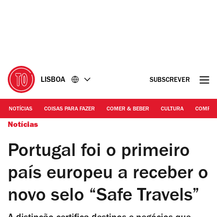
Ir
Ir
para
para
o
o
conteúdo
rodapé
LISBOA
SUBSCREVER
NOTÍCIAS
COISAS PARA FAZER
COMER & BEBER
CULTURA
COMPR
Notícias
Portugal foi o primeiro
país europeu a receber o
novo selo “Safe Travels”