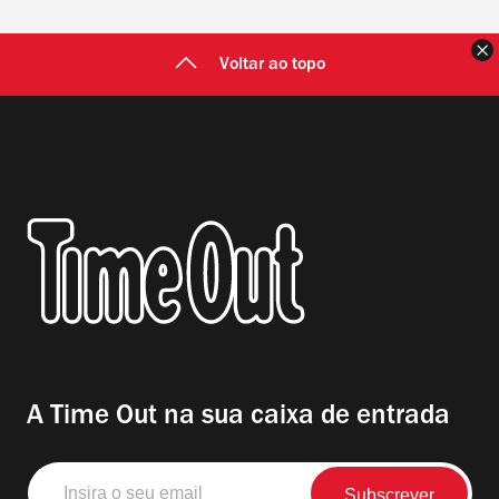
F
Voltar ao topo
A Time Out na sua caixa de entrada
Insira