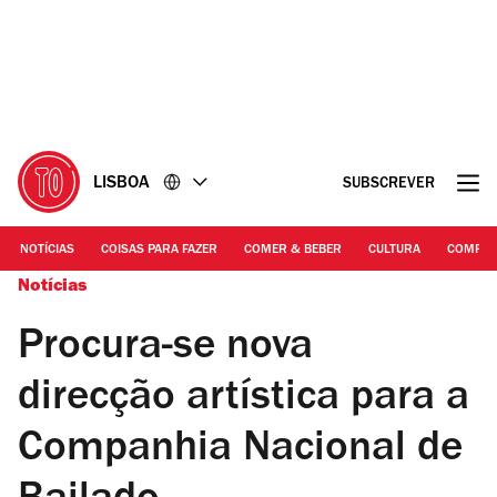
Ir
Ir
para
para
o
o
conteúdo
rodapé
LISBOA
SUBSCREVER
NOTÍCIAS
COISAS PARA FAZER
COMER & BEBER
CULTURA
COMPR
Notícias
Procura-se nova
direcção artística para a
Companhia Nacional de