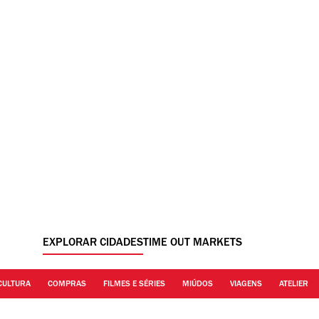
EXPLORAR CIDADES
TIME OUT MARKETS
CULTURA
COMPRAS
FILMES E SÉRIES
MIÚDOS
VIAGENS
ATELIER