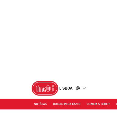
Ir
Ir
para
para
o
o
conteúdo
rodapé
LISBOA
NOTÍCIAS
COISAS PARA FAZER
COMER & BEBER