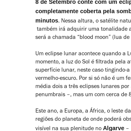
8 de Setembro conte com um eclips
completamente coberta pela somb
minutos
. Nessa altura, o satélite nat
também irá adquirir uma tonalidade a
será a chamada “blood moon” (lua de
Um eclipse lunar acontece quando a L
momento, a luz do Sol é filtrada pela 
superfície lunar, neste caso tingindo-a
vermelho-escuro.
Por si só n
ão é um f
média dois a três eclipses lunares por
penumbrais –, mas um com cerca de 8
Este ano, a Europa, a África, o leste d
regiões do planeta de onde poderá ob
Algarve
visível na sua plenitude no
– 