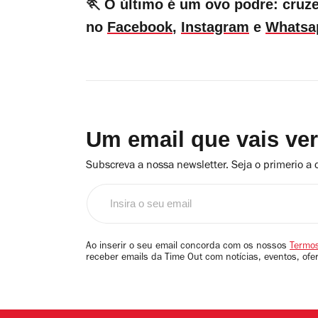
🏃 O último é um ovo podre: cruz
no
Facebook
,
Instagram
e
Whatsa
Um email que vais ve
Subscreva a nossa newsletter. Seja o primerio a 
Insira
o
seu
email
Ao inserir o seu email concorda com os nossos
Termos
receber emails da Time Out com notícias, eventos, ofe