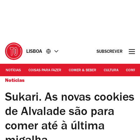
Ir
Ir
para
para
o
o
conteúdo
rodapé
LISBOA
SUBSCREVER
NOTÍCIAS
COISAS PARA FAZER
COMER & BEBER
CULTURA
COMPR
Notícias
Sukari. As novas cookies
de Alvalade são para
comer até à última