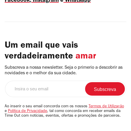
Facebook
,
Instagram
e
Whatsapp
Um email que vais
verdadeiramente
amar
Subscreva a nossa newsletter. Seja o primerio a descobrir as
novidades e o melhor da sua cidade.
Insira
o
seu
email
Ao inserir o seu email concorda com os nossos
Termos de Utilização
e
Política de Privacidade
, tal como concorda em receber emails da
Time Out com notícias, eventos, ofertas e promoções de parceiros.