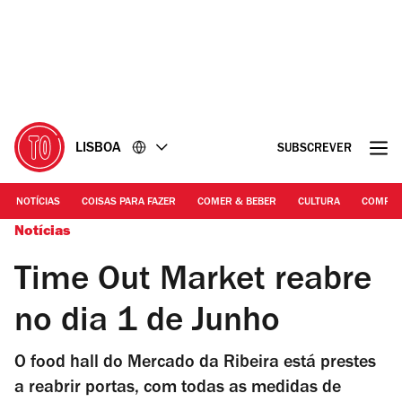
Ir
Ir
para
para
o
o
conteúdo
rodapé
LISBOA
SUBSCREVER
NOTÍCIAS
COISAS PARA FAZER
COMER & BEBER
CULTURA
COMPR
Notícias
Time Out Market reabre
no dia 1 de Junho
O food hall do Mercado da Ribeira está prestes
a reabrir portas, com todas as medidas de