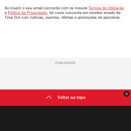
seu
email
Ao inserir o seu email concorda com os nossos
Termos de Utilização
e
Política de Privacidade
, tal como concorda em receber emails da
Time Out com notícias, eventos, ofertas e promoções de parceiros.
PUBLICIDADE
F
Voltar ao topo