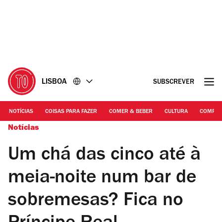
Ir
Ir
para
para
o
o
conteúdo
rodapé
LISBOA
SUBSCREVER
NOTÍCIAS
COISAS PARA FAZER
COMER & BEBER
CULTURA
COMPR
Notícias
Um chá das cinco até à
meia-noite num bar de
sobremesas? Fica no