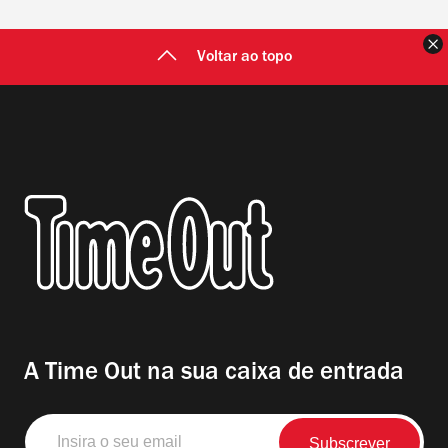
F
Voltar ao topo
A Time Out na sua caixa de entrada
Insira