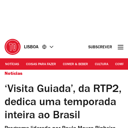
Ir
Ir
para
para
o
o
conteúdo
rodapé
LISBOA
SUBSCREVER
NOTÍCIAS
COISAS PARA FAZER
COMER & BEBER
CULTURA
COMPR
Notícias
‘Visita Guiada’, da RTP2,
dedica uma temporada
inteira ao Brasil