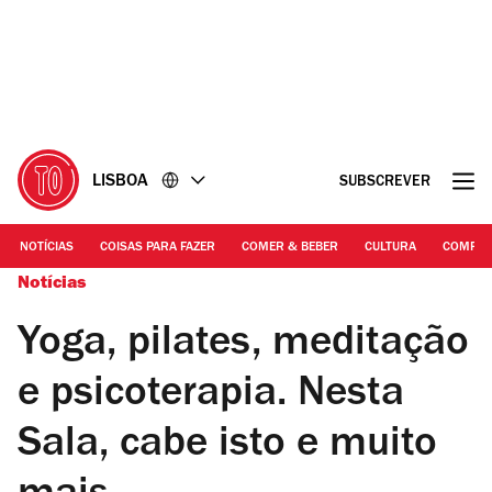
Ir
Ir
para
para
o
o
conteúdo
rodapé
LISBOA
SUBSCREVER
NOTÍCIAS
COISAS PARA FAZER
COMER & BEBER
CULTURA
COMPR
Notícias
Yoga, pilates, meditação
e psicoterapia. Nesta
Sala, cabe isto e muito