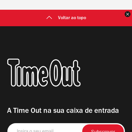
F
Voltar ao topo
A Time Out na sua caixa de entrada
Insira