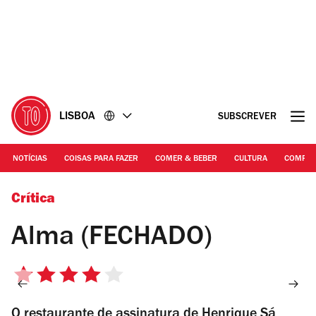
Ir
Ir
para
para
o
o
conteúdo
rodapé
LISBOA
SUBSCREVER
NOTÍCIAS
COISAS PARA FAZER
COMER & BEBER
CULTURA
COMPR
Arlei Lima
Crítica
Alma (FECHADO)
4/5
estrelas
O restaurante de assinatura de Henrique Sá