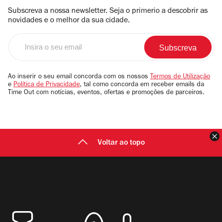
Subscreva a nossa newsletter. Seja o primerio a descobrir as
novidades e o melhor da sua cidade.
Insira
o
seu
email
Ao inserir o seu email concorda com os nossos
Termos de Utilização
e
Política de Privacidade
, tal como concorda em receber emails da
Time Out com notícias, eventos, ofertas e promoções de parceiros.
F
Voltar ao topo