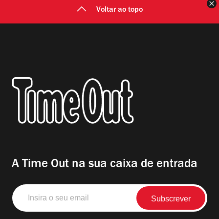
F
Voltar ao topo
A Time Out na sua caixa de entrada
Insira
o
seu