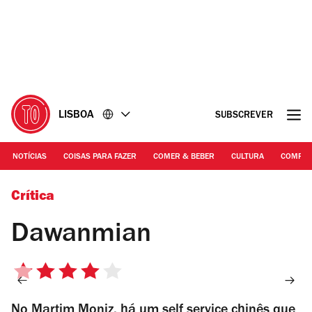
Ir
Ir
para
para
o
o
conteúdo
rodapé
LISBOA
SUBSCREVER
NOTÍCIAS
COISAS PARA FAZER
COMER & BEBER
CULTURA
COMPR
Francisco Romão Pereira
Crítica
Dawanmian
4/5
estrelas
No Martim Moniz, há um self service chinês que