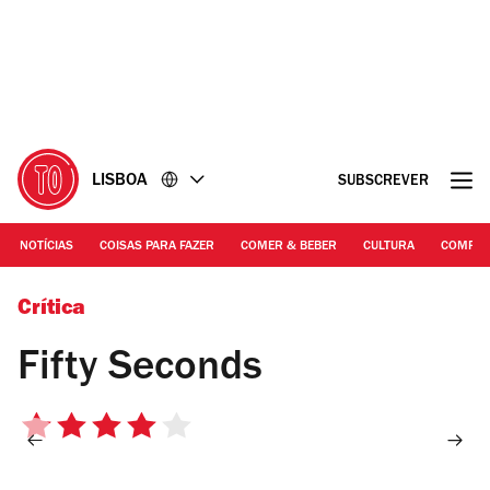
Ir
Ir
para
para
o
o
conteúdo
rodapé
LISBOA
SUBSCREVER
NOTÍCIAS
COISAS PARA FAZER
COMER & BEBER
CULTURA
COMPR
©Manuel Manso
Crítica
Fifty Seconds
4/5
estrelas