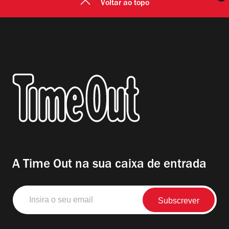
Voltar ao topo
A Time Out na sua caixa de entrada
Insira
o
seu
email