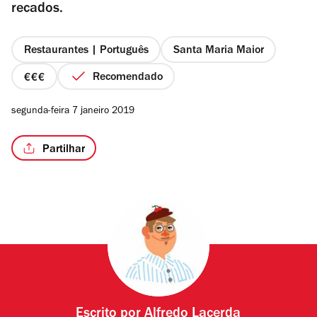
recados.
Restaurantes | Português
Santa Maria Maior
/14
Recomendado
preço
3
segunda-feira 7 janeiro 2019
de
4
Partilhar
Escrito por
Alfredo Lacerda