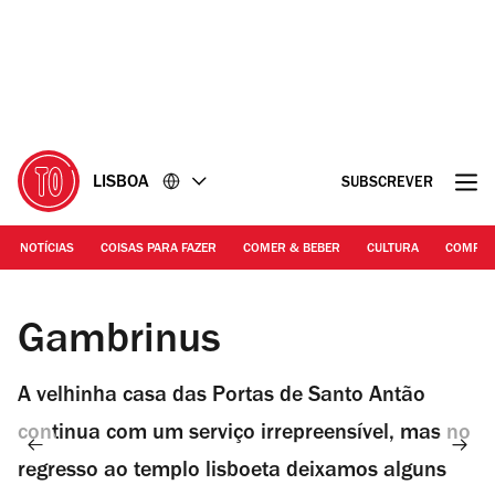
Ir
Ir
para
para
o
o
conteúdo
rodapé
LISBOA
SUBSCREVER
NOTÍCIAS
COISAS PARA FAZER
COMER & BEBER
CULTURA
COMPR
Fotografia: Ana Luzia
Gambrinus
A velhinha casa das Portas de Santo Antão
continua com um serviço irrepreensível, mas no
regresso ao templo lisboeta deixamos alguns