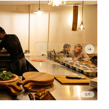
/6
Fr