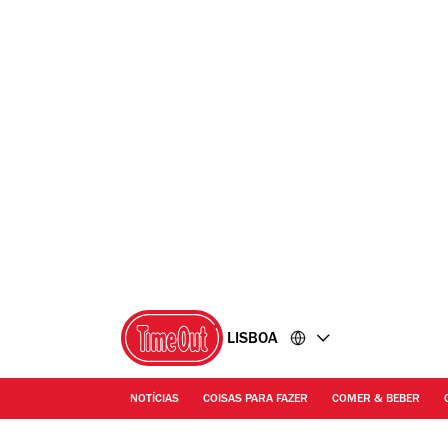
Ir
Ir
para
para
o
o
conteúdo
rodapé
LISBOA
NOTÍCIAS
COISAS PARA FAZER
COMER & BEBER