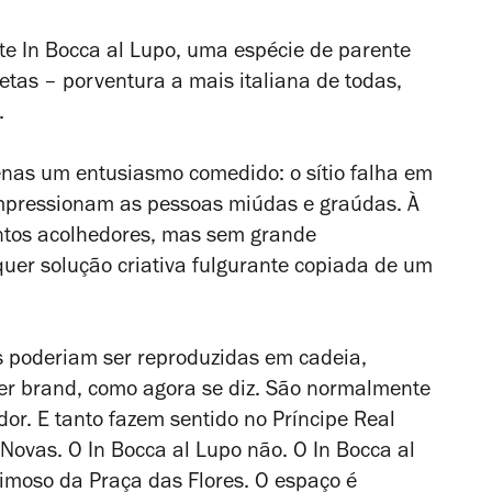
ste In Bocca al Lupo, uma espécie de parente
etas – porventura a mais italiana de todas,
.
enas um entusiasmo comedido: o sítio falha em
impressionam as pessoas miúdas e graúdas. À
ntos acolhedores, mas sem grande
uer solução criativa fulgurante copiada de um
as poderiam ser reproduzidas em cadeia,
zer
brand
, como agora se diz. São normalmente
r. E tanto fazem sentido no Príncipe Real
ovas. O In Bocca al Lupo não. O In Bocca al
imoso da Praça das Flores. O espaço é