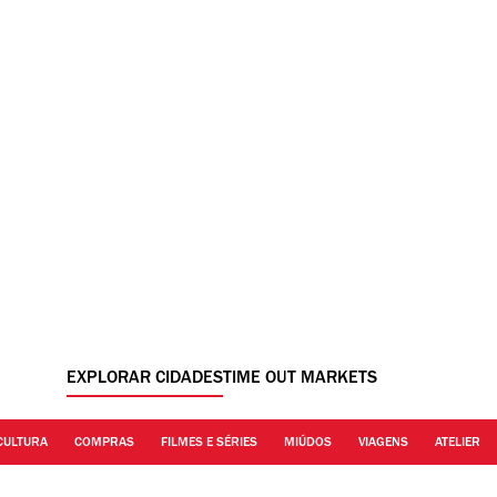
EXPLORAR CIDADES
TIME OUT MARKETS
CULTURA
COMPRAS
FILMES E SÉRIES
MIÚDOS
VIAGENS
ATELIER