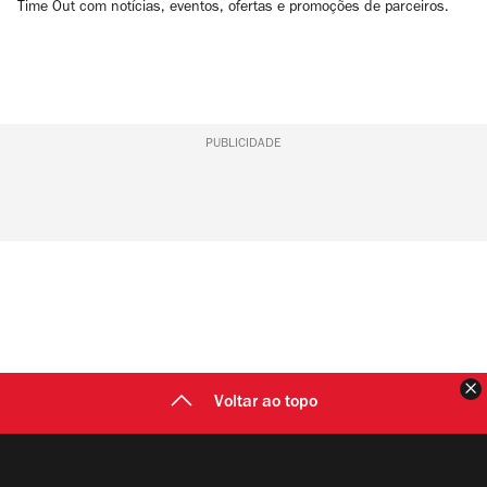
Time Out com notícias, eventos, ofertas e promoções de parceiros.
PUBLICIDADE
F
Voltar ao topo