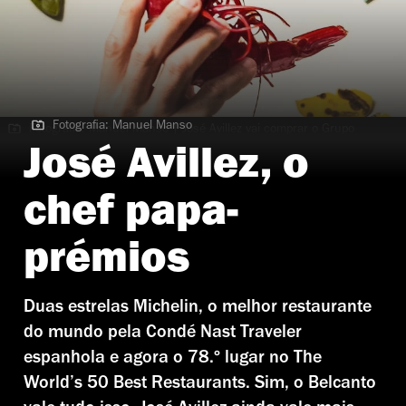
Fotografia: Manuel Manso
Fotografia: Manuel Manso | José Avillez vai comprar o Grupo
Cafeína
José Avillez, o
chef papa-
prémios
Duas estrelas Michelin, o melhor restaurante
do mundo pela Condé Nast Traveler
espanhola e agora o 78.º lugar no The
World’s 50 Best Restaurants. Sim, o Belcanto