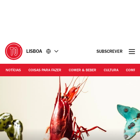
Ir
Ir
para
para
o
o
conteúdo
rodapé
LISBOA
SUBSCREVER
NOTÍCIAS
COISAS PARA FAZER
COMER & BEBER
CULTURA
COMPR