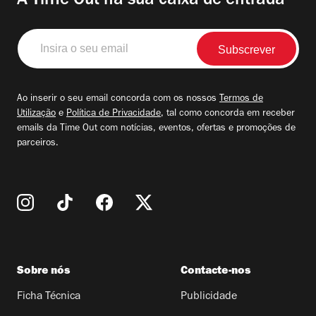
A Time Out na sua caixa de entrada
Insira
o
seu
email
Ao inserir o seu email concorda com os nossos
Termos de
Utilização
e
Política de Privacidade
, tal como concorda em receber
emails da Time Out com notícias, eventos, ofertas e promoções de
parceiros.
Sobre nós
Contacte-nos
Ficha Técnica
Publicidade