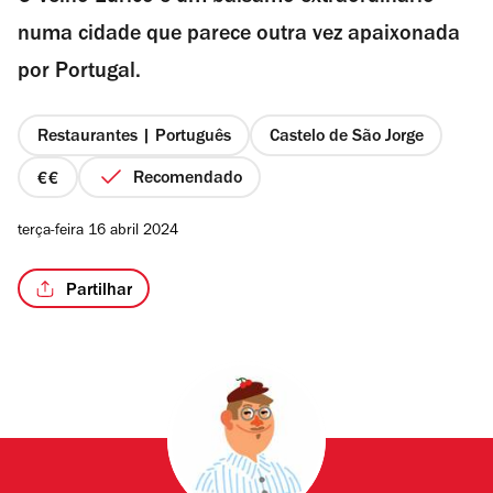
numa cidade que parece outra vez apaixonada
por Portugal.
/6
Restaurantes | Português
Castelo de São Jorge
Recomendado
preço
2
terça-feira 16 abril 2024
de
4
Partilhar