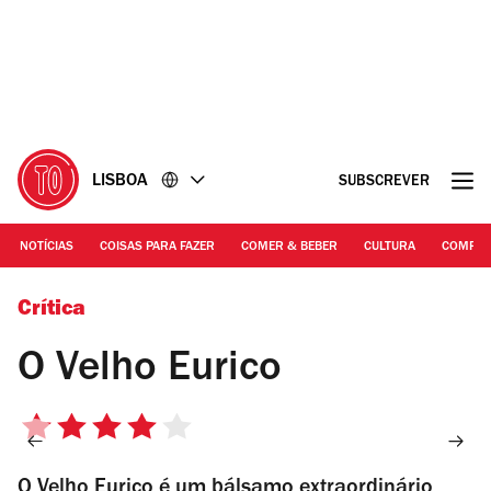
Ir
Ir
para
para
o
o
conteúdo
rodapé
LISBOA
SUBSCREVER
NOTÍCIAS
COISAS PARA FAZER
COMER & BEBER
CULTURA
COMPR
Rita Chantre | O Velho Eurico
Crítica
O Velho Eurico
4/5
estrelas
O Velho Eurico é um bálsamo extraordinário