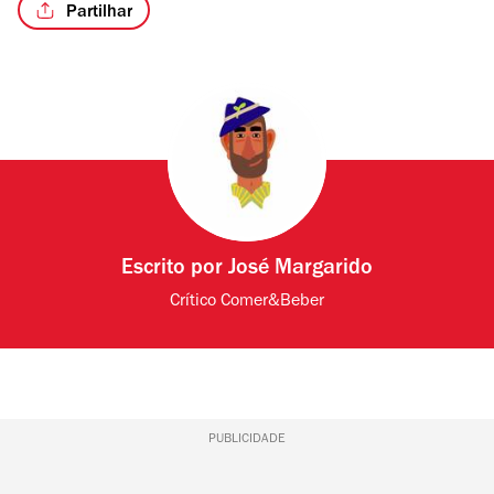
Partilhar
/4
Escrito por
José Margarido
Crítico Comer&Beber
PUBLICIDADE