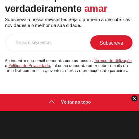
verdadeiramente
amar
Subscreva a nossa newsletter. Seja o primerio a descobrir as
novidades e o melhor da sua cidade.
Insira
o
seu
email
Ao inserir o seu email concorda com os nossos
Termos de Utilização
e
Política de Privacidade
, tal como concorda em receber emails da
Time Out com notícias, eventos, ofertas e promoções de parceiros.
F
Voltar ao topo