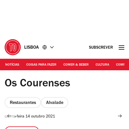
Ir
Ir
para
para
o
o
conteúdo
rodapé
LISBOA
SUBSCREVER
NOTÍCIAS
COISAS PARA FAZER
COMER & BEBER
CULTURA
COMPR
©Mariana Valle Lima | Os Courenses
Os Courenses
Restaurantes
Alvalade
quinta-feira 14 outubro 2021