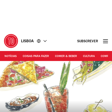
Ir
Ir
para
para
o
o
conteúdo
rodapé
LISBOA
SUBSCREVER
NOTÍCIAS
COISAS PARA FAZER
COMER & BEBER
CULTURA
COMPR