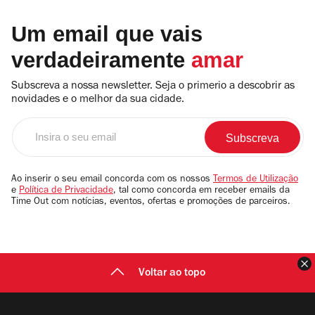
Um email que vais
verdadeiramente
amar
Subscreva a nossa newsletter. Seja o primerio a descobrir as
novidades e o melhor da sua cidade.
Insira
o
seu
email
Ao inserir o seu email concorda com os nossos
Termos de Utilização
e
Política de Privacidade
, tal como concorda em receber emails da
Time Out com notícias, eventos, ofertas e promoções de parceiros.
F
Voltar ao topo