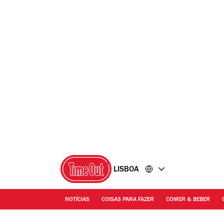
Ir
Ir
para
para
o
o
conteúdo
rodapé
LISBOA
NOTÍCIAS
COISAS PARA FAZER
COMER & BEBER