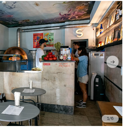
/6
Fr