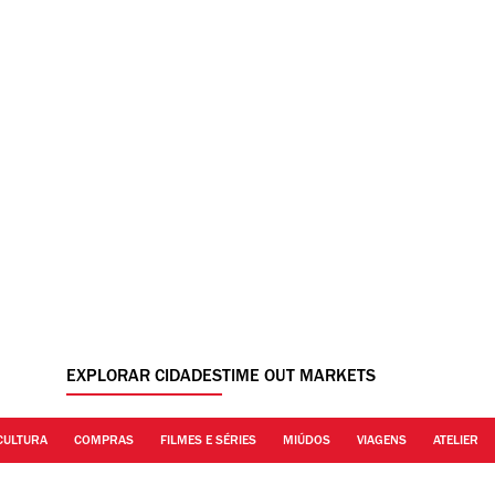
EXPLORAR CIDADES
TIME OUT MARKETS
CULTURA
COMPRAS
FILMES E SÉRIES
MIÚDOS
VIAGENS
ATELIER