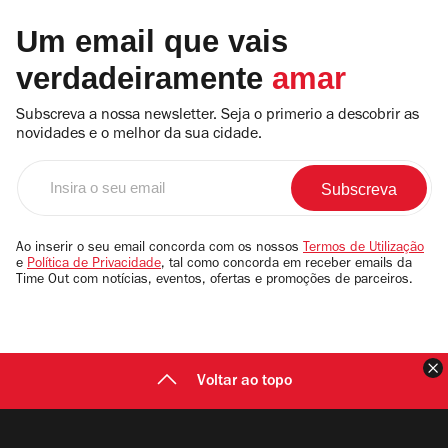
Um email que vais
verdadeiramente
amar
Subscreva a nossa newsletter. Seja o primerio a descobrir as
novidades e o melhor da sua cidade.
Insira
o
seu
email
Ao inserir o seu email concorda com os nossos
Termos de Utilização
e
Política de Privacidade
, tal como concorda em receber emails da
Time Out com notícias, eventos, ofertas e promoções de parceiros.
F
Voltar ao topo