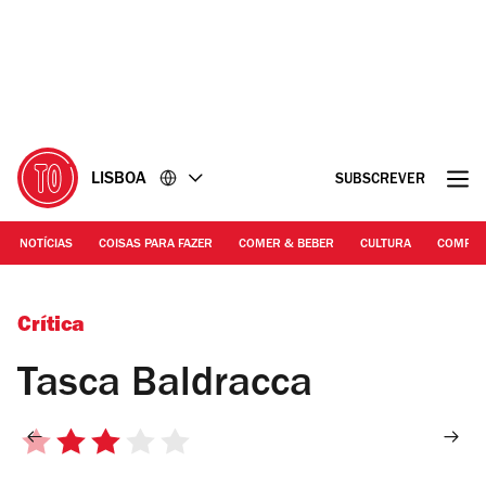
Ir
Ir
para
para
o
o
conteúdo
rodapé
LISBOA
SUBSCREVER
NOTÍCIAS
COISAS PARA FAZER
COMER & BEBER
CULTURA
COMPR
Mariana Valle Lima | Tártaro de novilho, mayo anchova
Crítica
Tasca Baldracca
3/5
estrelas