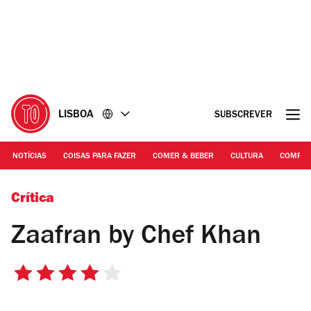
Ir
Ir
para
para
o
o
conteúdo
rodapé
LISBOA
SUBSCREVER
NOTÍCIAS
COISAS PARA FAZER
COMER & BEBER
CULTURA
COMPR
©DR
Crítica
Zaafran by Chef Khan
4/5
estrelas