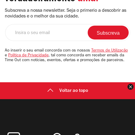
Subscreva a nossa newsletter. Seja o primerio a descobrir as
novidades e o melhor da sua cidade.
Insira
o
seu
email
Ao inserir o seu email concorda com os nossos
Termos de Utilização
e
Política de Privacidade
, tal como concorda em receber emails da
Time Out com notícias, eventos, ofertas e promoções de parceiros.
F
Voltar ao topo