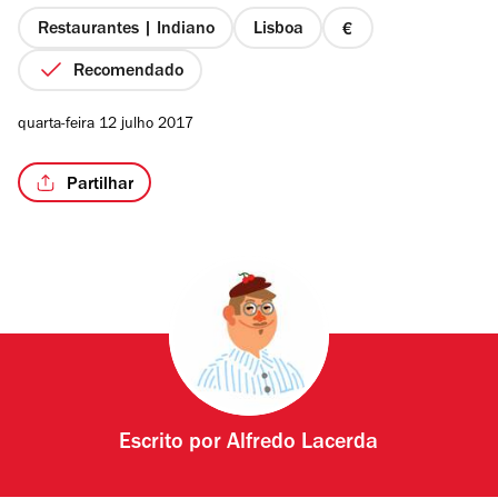
Restaurantes | Indiano
Lisboa
preço
1
Recomendado
de
4
quarta-feira 12 julho 2017
Partilhar
Escrito por
Alfredo Lacerda