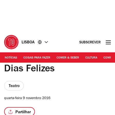
Ir
Ir
para
para
o
o
conteúdo
rodapé
LISBOA
SUBSCREVER
NOTÍCIAS
COISAS PARA FAZER
COMER & BEBER
CULTURA
COMPR
Dias Felizes
Teatro
quarta-feira 9 novembro 2016
Partilhar