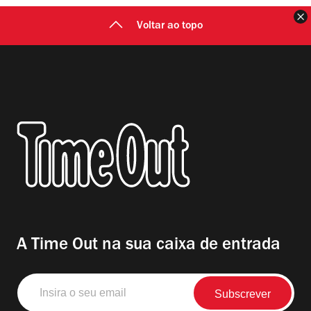
F
Voltar ao topo
A Time Out na sua caixa de entrada
Insira
o