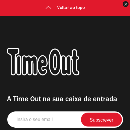
F
Voltar ao topo
A Time Out na sua caixa de entrada
Insira
o
seu