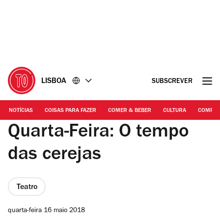
Ir
Ir
para
para
o
o
conteúdo
rodapé
LISBOA
SUBSCREVER
NOTÍCIAS
COISAS PARA FAZER
COMER & BEBER
CULTURA
COMPR
Quarta-Feira: O tempo
das cerejas
Teatro
quarta-feira 16 maio 2018