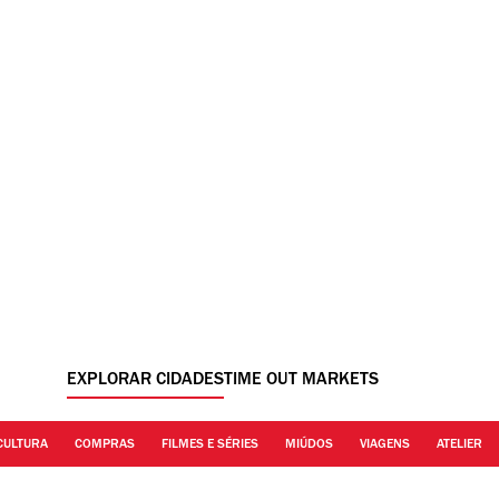
EXPLORAR CIDADES
TIME OUT MARKETS
CULTURA
COMPRAS
FILMES E SÉRIES
MIÚDOS
VIAGENS
ATELIER