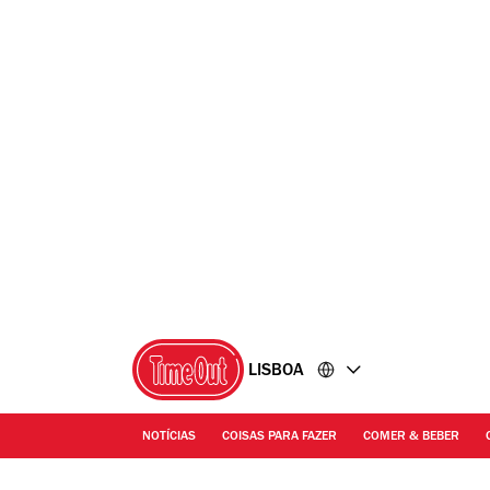
Ir
Ir
para
para
o
o
conteúdo
rodapé
LISBOA
NOTÍCIAS
COISAS PARA FAZER
COMER & BEBER