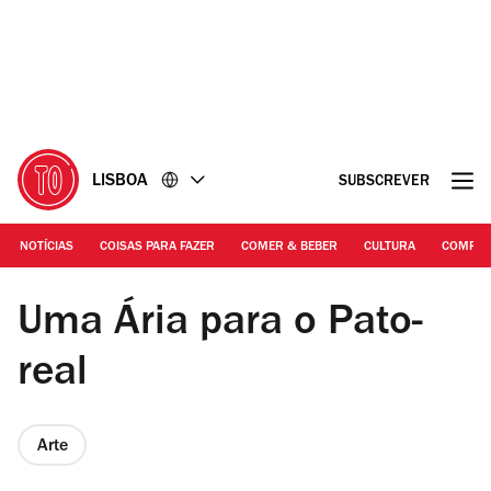
Ir
Ir
para
para
o
o
conteúdo
rodapé
LISBOA
SUBSCREVER
NOTÍCIAS
COISAS PARA FAZER
COMER & BEBER
CULTURA
COMPR
DR
Uma Ária para o Pato-
real
Arte