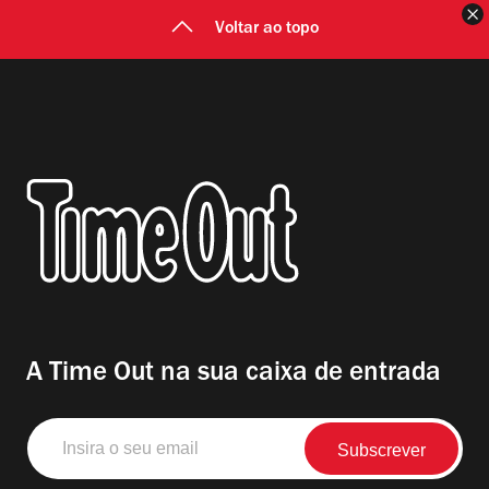
F
Voltar ao topo
A Time Out na sua caixa de entrada
Insira
o
seu