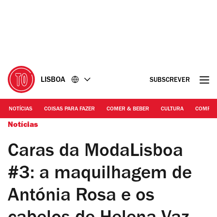
Ir
Ir
para
para
o
o
conteúdo
rodapé
LISBOA
SUBSCREVER
NOTÍCIAS
COISAS PARA FAZER
COMER & BEBER
CULTURA
COMPR
Notícias
Caras da ModaLisboa
#3: a maquilhagem de
Antónia Rosa e os