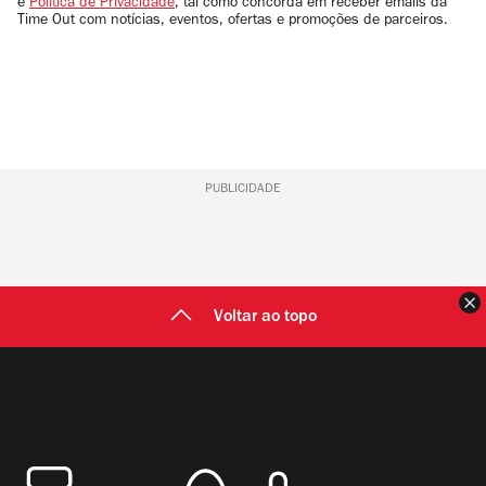
e
Política de Privacidade
, tal como concorda em receber emails da
Time Out com notícias, eventos, ofertas e promoções de parceiros.
PUBLICIDADE
F
Voltar ao topo