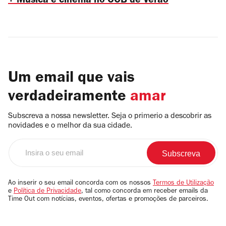
+ Música e cinema no CCB de Verão
Um email que vais
verdadeiramente
amar
Subscreva a nossa newsletter. Seja o primerio a descobrir as
novidades e o melhor da sua cidade.
Insira
o
seu
email
Ao inserir o seu email concorda com os nossos
Termos de Utilização
e
Política de Privacidade
, tal como concorda em receber emails da
Time Out com notícias, eventos, ofertas e promoções de parceiros.