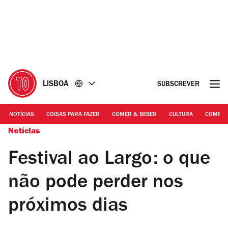
Ir
Ir
para
para
o
o
conteúdo
rodapé
LISBOA
SUBSCREVER
NOTÍCIAS
COISAS PARA FAZER
COMER & BEBER
CULTURA
COMPR
Notícias
Festival ao Largo: o que
não pode perder nos
próximos dias