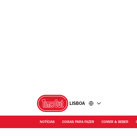
Ir
Ir
para
para
o
o
conteúdo
rodapé
LISBOA
NOTÍCIAS
COISAS PARA FAZER
COMER & BEBER