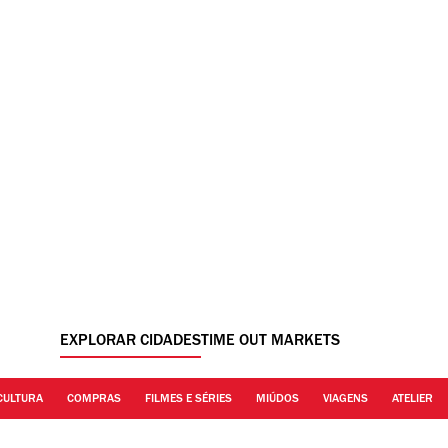
EXPLORAR CIDADES
TIME OUT MARKETS
CULTURA
COMPRAS
FILMES E SÉRIES
MIÚDOS
VIAGENS
ATELIER