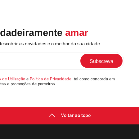
rdadeiramente
amar
descobrir as novidades e o melhor da sua cidade.
 de Utilização
e
Política de Privacidade
, tal como concorda em
rtas e promoções de parceiros.
Voltar ao topo