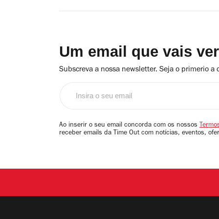
Um email que vais ve
Subscreva a nossa newsletter. Seja o primerio a 
Insira
o
seu
email
Ao inserir o seu email concorda com os nossos
Termos
receber emails da Time Out com notícias, eventos, ofe