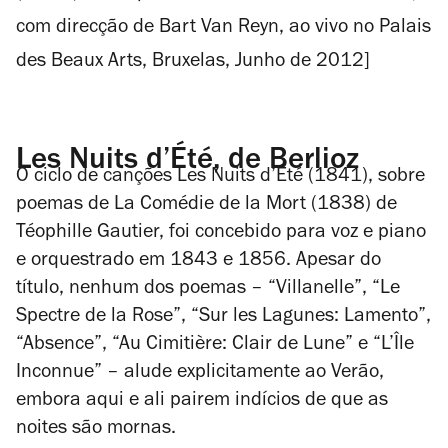
com direcção de Bart Van Reyn, ao vivo no Palais
des Beaux Arts, Bruxelas, Junho de 2012]
Les Nuits d’Été, de Berlioz
O ciclo de canções
Les Nuits d’Été
(1841), sobre
poemas de
La Comédie de la Mort
(1838) de
Téophille Gautier, foi concebido para voz e piano
e orquestrado em 1843 e 1856. Apesar do
título, nenhum dos poemas – “Villanelle”, “Le
Spectre de la Rose”, “Sur les Lagunes: Lamento”,
“Absence”, “Au Cimitière: Clair de Lune” e “L’Île
Inconnue” – alude explicitamente ao Verão,
embora aqui e ali pairem indícios de que as
noites são mornas.