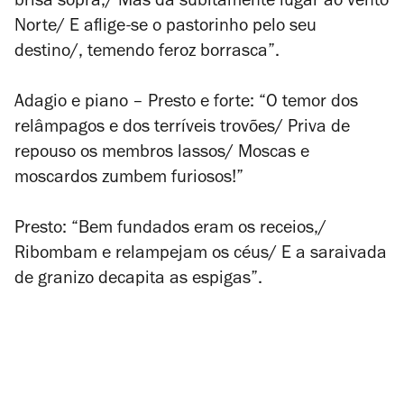
brisa sopra,/ Mas dá subitamente lugar ao vento
Norte/ E aflige-se o pastorinho pelo seu
destino/, temendo feroz borrasca”.
Adagio e piano – Presto e forte
: “O temor dos
relâmpagos e dos terríveis trovões/ Priva de
repouso os membros lassos/ Moscas e
moscardos zumbem furiosos!”
Presto:
“Bem fundados eram os receios,/
Ribombam e relampejam os céus/ E a saraivada
de granizo decapita as espigas”.