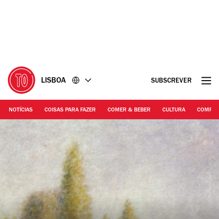
Ir
Ir
para
para
o
o
conteúdo
rodapé
LISBOA
SUBSCREVER
NOTÍCIAS
COISAS PARA FAZER
COMER & BEBER
CULTURA
COMPR