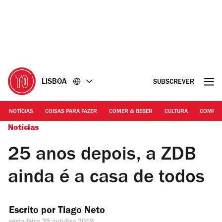
Ir
Ir
para
para
o
o
conteúdo
rodapé
LISBOA
SUBSCREVER
NOTÍCIAS
COISAS PARA FAZER
COMER & BEBER
CULTURA
COMPR
Notícias
25 anos depois, a ZDB
ainda é a casa de todos
Escrito por 
Tiago Neto