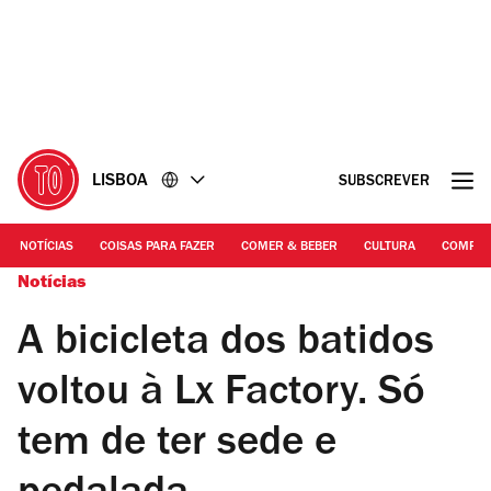
Ir
Ir
para
para
o
o
conteúdo
rodapé
LISBOA
SUBSCREVER
NOTÍCIAS
COISAS PARA FAZER
COMER & BEBER
CULTURA
COMPR
Notícias
A bicicleta dos batidos
voltou à Lx Factory. Só
tem de ter sede e