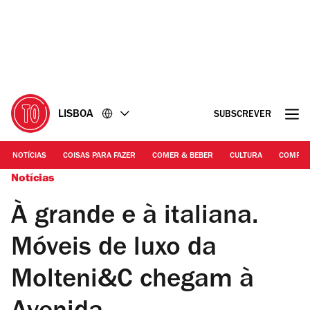
Ir
Ir
para
para
o
o
conteúdo
rodapé
LISBOA
SUBSCREVER
NOTÍCIAS
COISAS PARA FAZER
COMER & BEBER
CULTURA
COMPR
Notícias
À grande e à italiana.
Móveis de luxo da
Molteni&C chegam à