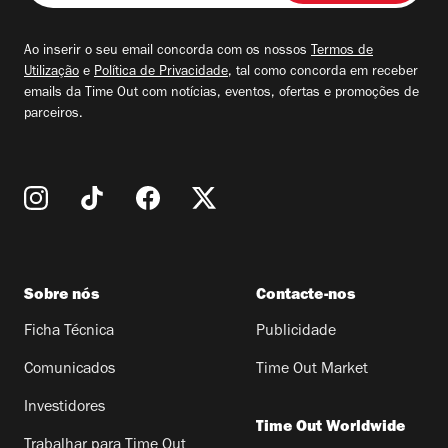
seu
email
Ao inserir o seu email concorda com os nossos
Termos de
Utilização
e
Política de Privacidade
, tal como concorda em receber
emails da Time Out com notícias, eventos, ofertas e promoções de
parceiros.
Sobre nós
Contacte-nos
Ficha Técnica
Publicidade
Comunicados
Time Out Market
Investidores
Time Out Worldwide
Trabalhar para Time Out