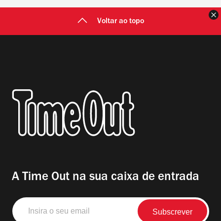
F
Voltar ao topo
A Time Out na sua caixa de entrada
Insira
o