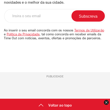
novidades e o melhor da sua cidade.
Insira
o
seu
email
Ao inserir o seu email concorda com os nossos
Termos de Utilização
e
Política de Privacidade
, tal como concorda em receber emails da
Time Out com notícias, eventos, ofertas e promoções de parceiros.
PUBLICIDADE
F
Voltar ao topo