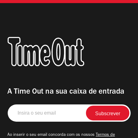
A Time Out na sua caixa de entrada
Insira
o
seu
email
Ao inserir o seu email concorda com os nossos
Termos de