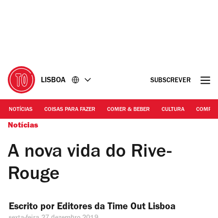
Ir
Ir
para
para
o
o
conteúdo
rodapé
LISBOA
SUBSCREVER
NOTÍCIAS
COISAS PARA FAZER
COMER & BEBER
CULTURA
COMPR
Notícias
A nova vida do Rive-
Rouge
Escrito por 
Editores da Time Out Lisboa 