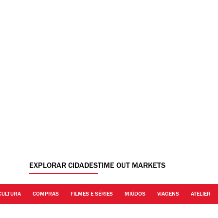
EXPLORAR CIDADES
TIME OUT MARKETS
CULTURA
COMPRAS
FILMES E SÉRIES
MIÚDOS
VIAGENS
ATELIER