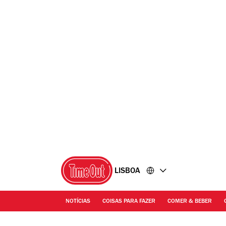
Ir
Ir
para
para
o
o
conteúdo
rodapé
LISBOA
NOTÍCIAS
COISAS PARA FAZER
COMER & BEBER