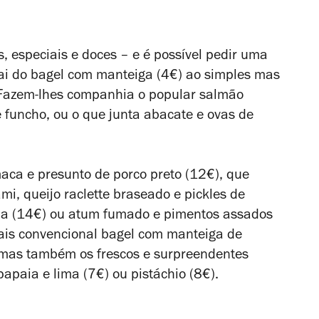
s, especiais e doces – e é possível pedir uma
vai do bagel com manteiga (4€) ao simples mas
 Fazem-lhes companhia o popular salmão
 funcho, ou o que junta abacate e ovas de
aca e presunto de porco preto (12€), que
ami, queijo raclette braseado e pickles de
soja (14€) ou atum fumado e pimentos assados
mais convencional bagel com manteiga de
mas também os frescos e surpreendentes
papaia e lima (7€) ou pistáchio (8€).