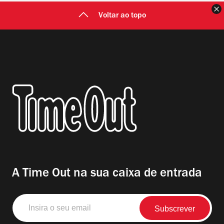
F
Voltar ao topo
A Time Out na sua caixa de entrada
Insira
o
seu