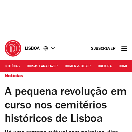
Ir
Ir
para
para
o
o
conteúdo
rodapé
LISBOA
SUBSCREVER
NOTÍCIAS
COISAS PARA FAZER
COMER & BEBER
CULTURA
COMPR
Notícias
A pequena revolução em
curso nos cemitérios
históricos de Lisboa