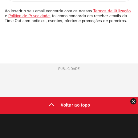
seu
email
Ao inserir o seu email concorda com os nossos
Termos de Utilização
e
Política de Privacidade
, tal como concorda em receber emails da
Time Out com notícias, eventos, ofertas e promoções de parceiros.
PUBLICIDADE
F
Voltar ao topo