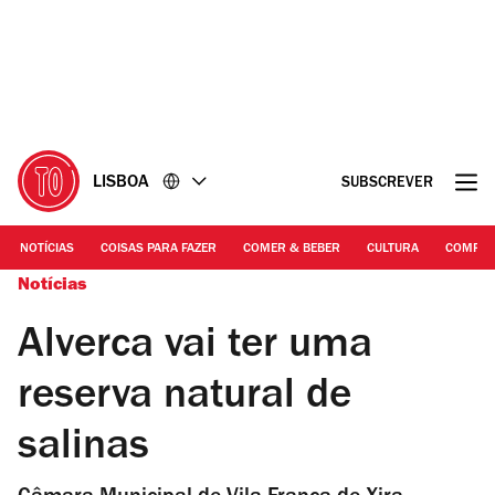
Ir
Ir
para
para
o
o
conteúdo
rodapé
LISBOA
SUBSCREVER
NOTÍCIAS
COISAS PARA FAZER
COMER & BEBER
CULTURA
COMPR
Notícias
Alverca vai ter uma
reserva natural de
salinas