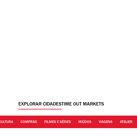
EXPLORAR CIDADES
TIME OUT MARKETS
CULTURA
COMPRAS
FILMES E SÉRIES
MIÚDOS
VIAGENS
ATELIER