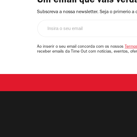
Um email que vais ver
Subscreva a nossa newsletter. Seja o primerio a 
Insira
o
seu
email
Ao inserir o seu email concorda com os nossos
Termos
receber emails da Time Out com notícias, eventos, ofe