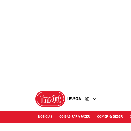
Ir
Ir
para
para
o
o
conteúdo
rodapé
LISBOA
NOTÍCIAS
COISAS PARA FAZER
COMER & BEBER