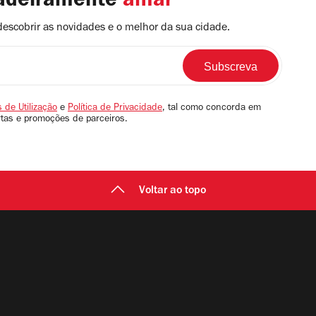
dadeiramente
amar
descobrir as novidades e o melhor da sua cidade.
 de Utilização
e
Política de Privacidade
, tal como concorda em
rtas e promoções de parceiros.
Voltar ao topo