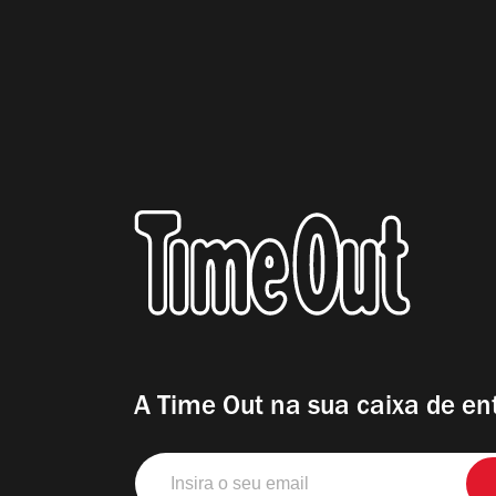
A Time Out na sua caixa de en
Insira
o