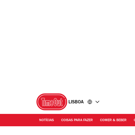
Ir
Ir
para
para
o
o
conteúdo
rodapé
LISBOA
NOTÍCIAS
COISAS PARA FAZER
COMER & BEBER