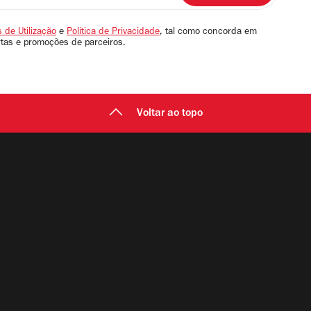
 de Utilização
e
Política de Privacidade
, tal como concorda em
rtas e promoções de parceiros.
Voltar ao topo