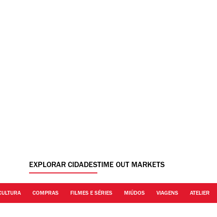
EXPLORAR CIDADES
TIME OUT MARKETS
CULTURA
COMPRAS
FILMES E SÉRIES
MIÚDOS
VIAGENS
ATELIER