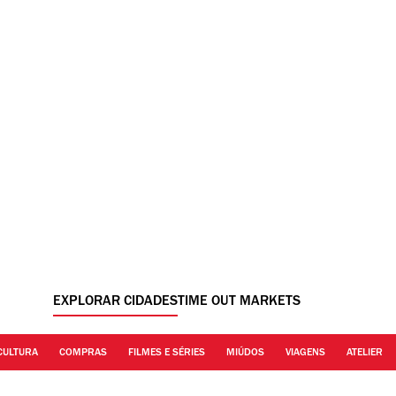
EXPLORAR CIDADES
TIME OUT MARKETS
CULTURA
COMPRAS
FILMES E SÉRIES
MIÚDOS
VIAGENS
ATELIER