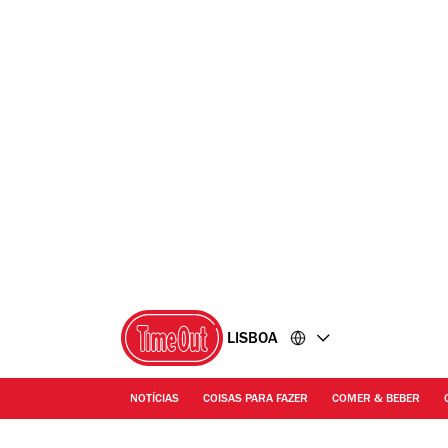
Ir
Ir
para
para
o
o
conteúdo
rodapé
LISBOA
NOTÍCIAS
COISAS PARA FAZER
COMER & BEBER