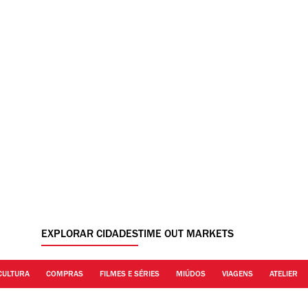
EXPLORAR CIDADES
TIME OUT MARKETS
CULTURA
COMPRAS
FILMES E SÉRIES
MIÚDOS
VIAGENS
ATELIER