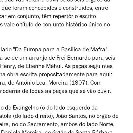
, que vão voltar a ouvir-se os seis órgãos da
, que foram concebidos e construídos, entre
r em conjunto, têm repertório escrito
 vale o título de conjunto histórico único no
ulado "Da Europa para a Basílica de Mafra",
ta-se de um arranjo de Frei Bernardo para seis
 Henry
, de Étienne Méhul. As peças seguintes
ma obra escrita propositadamente para aqui:
fra, de António Leal Moreira (1807). Com
 moderna de todas as peças que se vão ouvir.
gão do Evangelho (o do lado esquerdo da
stola (do lado direito), João Santos, no órgão de
eira, no do Sacramento, ambos do lado Norte,