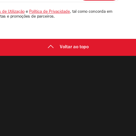
 de Utilização
e
Política de Privacidade
, tal como concorda em
rtas e promoções de parceiros.
Voltar ao topo