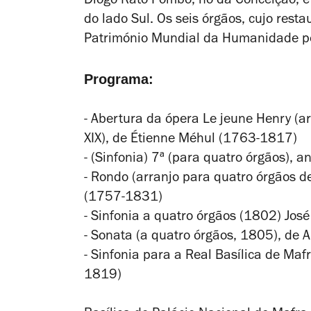
Diogo Rato Pombo, no da Conceição, e
do lado Sul.
Os seis órgãos, cujo rest
Património Mundial da Humanidade
p
Programa:
- Abertura da ópera
Le jeune Henry
(ar
XIX), de Étienne Méhul (1763-1817)
- (Sinfonia) 7ª (para quatro órgãos), a
- Rondo (arranjo para quatro órgãos de
(1757-1831)
- Sinfonia a quatro órgãos (1802) Jo
- Sonata (a quatro órgãos, 1805), de 
- Sinfonia para a Real Basílica de Maf
1819)