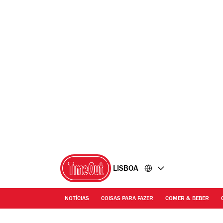
Ir
Ir
para
para
o
o
conteúdo
rodapé
LISBOA
NOTÍCIAS
COISAS PARA FAZER
COMER & BEBER