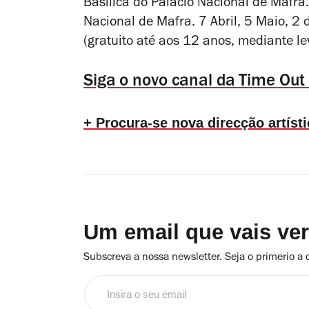
Basílica do Palácio Nacional de Mafra
Nacional de Mafra. 7 Abril, 5 Maio, 2 
(gratuito até aos 12 anos, mediante l
Siga o novo canal da Time Out
+ Procura-se nova direcção artíst
Um email que vais ve
Subscreva a nossa newsletter. Seja o primerio a 
Insira
o