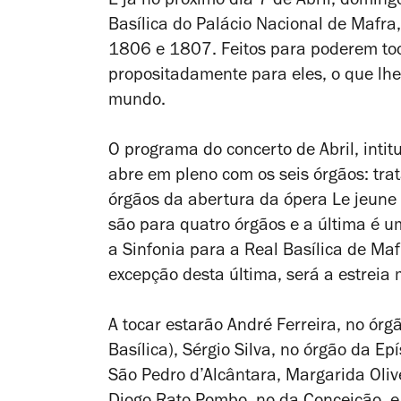
É já no próximo dia 7 de Abril, domingo
Basílica do Palácio Nacional de Mafra
1806 e 1807. Feitos para poderem toca
propositadamente para eles, o que lhes
mundo.
O programa do concerto de Abril, intit
abre em pleno com os seis órgãos: tra
órgãos da abertura da ópera
Le jeune
são para quatro órgãos e a última é u
a Sinfonia para a Real Basílica de Ma
excepção desta última, será a estreia
A tocar estarão André Ferreira, no ór
Basílica), Sérgio Silva, no órgão da Epí
São Pedro d’Alcântara, Margarida Oliv