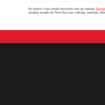
seu
email
Ao inserir o seu email concorda com os nossos
Termos
receber emails da Time Out com notícias, eventos, ofe