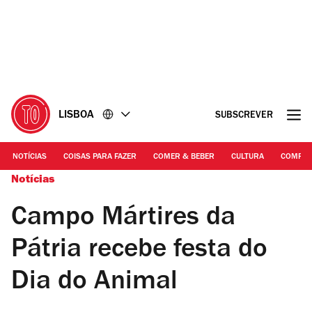
Ir
Ir
para
para
o
o
conteúdo
rodapé
LISBOA
SUBSCREVER
NOTÍCIAS
COISAS PARA FAZER
COMER & BEBER
CULTURA
COMPR
Notícias
Campo Mártires da
Pátria recebe festa do
Dia do Animal