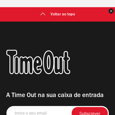
F
Voltar ao topo
A Time Out na sua caixa de entrada
Insira