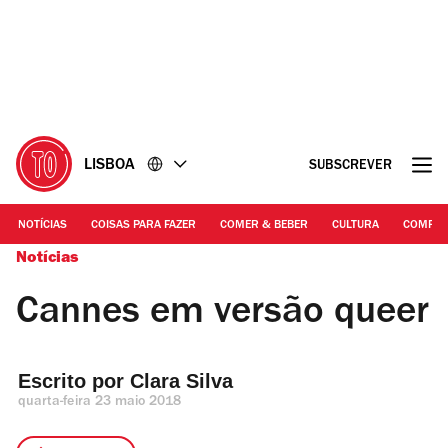
Ir
Ir
para
para
o
o
conteúdo
rodapé
LISBOA
SUBSCREVER
NOTÍCIAS
COISAS PARA FAZER
COMER & BEBER
CULTURA
COMPR
Notícias
Cannes em versão queer
Escrito por 
Clara Silva
quarta-feira 23 maio 2018