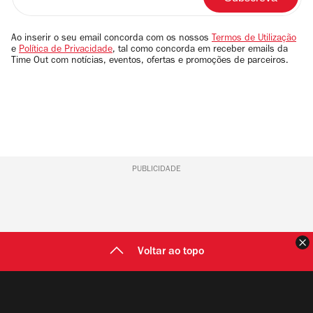
o
seu
email
Ao inserir o seu email concorda com os nossos
Termos de Utilização
e
Política de Privacidade
, tal como concorda em receber emails da
Time Out com notícias, eventos, ofertas e promoções de parceiros.
PUBLICIDADE
F
Voltar ao topo