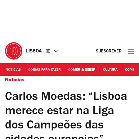
Ir
Ir
para
para
o
o
conteúdo
rodapé
LISBOA
SUBSCREVER
NOTÍCIAS
COISAS PARA FAZER
COMER & BEBER
CULTURA
COMPR
Notícias
Carlos Moedas: “Lisboa
merece estar na Liga
dos Campeões das