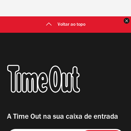
F
Voltar ao topo
A Time Out na sua caixa de entrada