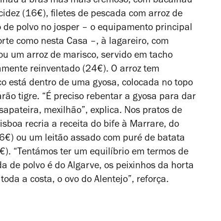
calhau à brás mas mais cremoso, com bacalhau
idez (16€), filetes de pescada com arroz de
o de polvo no josper – o equipamento principal
orte como nesta Casa –, à lagareiro, com
ou um arroz de marisco, servido em tacho
mente reinventado (24€). O arroz tem
co está dentro de uma gyosa, colocada no topo
o tigre. “É preciso rebentar a gyosa para dar
sapateira, mexilhão”, explica. Nos pratos de
isboa recria a receita do bife à Marrare, do
(16€) ou um leitão assado com puré de batata
€). “Tentámos ter um equilíbrio em termos de
da de polvo é do Algarve, os peixinhos da horta
toda a costa, o ovo do Alentejo”, reforça.