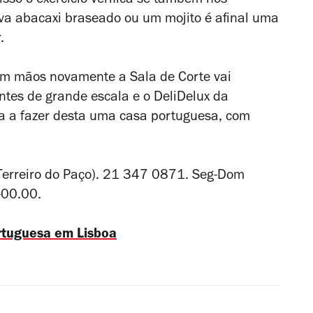
isso o exercício verifica-se também nos
leva abacaxi braseado ou um mojito é afinal uma
.
em mãos novamente a Sala de Corte vai
ntes de grande escala e o DeliDelux da
ha a fazer desta uma casa portuguesa, com
(Terreiro do Paço). 21 347 0871. Seg-Dom
-00.00.
ortuguesa em Lisboa