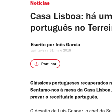
Notícias
Casa Lisboa: há um
português no Terre
Escrito por 
Inês Garcia
quinta-feira 31 maio 2018
Partilhar
Clássicos portugueses recuperados n
Sentamo-nos à mesa da Casa Lisboa, 
provar o receituário português.
O desafio de Luís Gaspar,
o chef da Sa