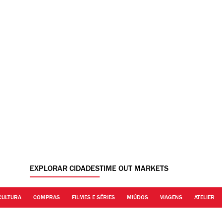
EXPLORAR CIDADES
TIME OUT MARKETS
CULTURA
COMPRAS
FILMES E SÉRIES
MIÚDOS
VIAGENS
ATELIER