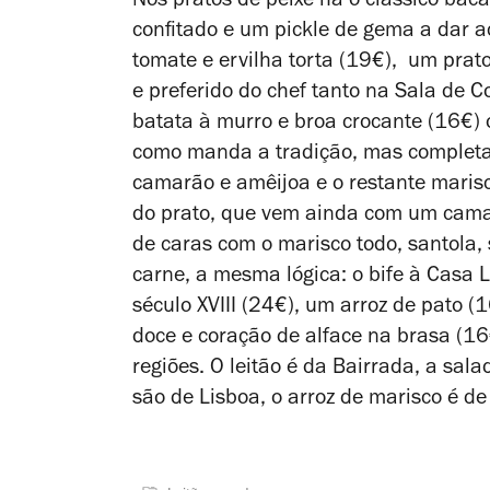
Nos pratos de peixe há o clássico ba
confitado e um pickle de gema a dar ac
tomate e ervilha torta (19€), um prat
e preferido do chef tanto na Sala de C
batata à murro e broa crocante (16€) 
como manda a tradição, mas completa
camarão e amêijoa e o restante maris
do prato, que vem ainda com um camarã
de caras com o marisco todo, santola, 
carne, a mesma lógica: o bife à Casa L
século XVIII (24€), um arroz de pato 
doce e coração de alface na brasa (16
regiões. O leitão é da Bairrada, a sala
são de Lisboa, o arroz de marisco é de 