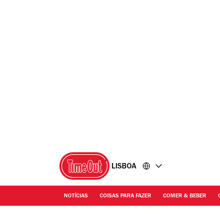
Ir
Ir
para
para
o
o
conteúdo
rodapé
LISBOA
NOTÍCIAS
COISAS PARA FAZER
COMER & BEBER